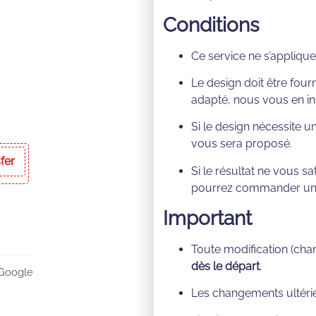
Conditions
Ce service ne s’appliq
Le design doit être fourn
adapté, nous vous en i
Si le design nécessite 
vous sera proposé.
fer
Si le résultat ne vous sa
pourrez commander une 
Important
Toute modification (chan
dès le départ
.
 Google
Les changements ultéri