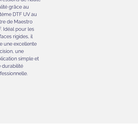
lité grâce au
tème DTF UV au
re de Maestro
. Idéal pour les
faces rigides, il
re une excellente
cision, une
lication simple et
 durabilité
fessionnelle.