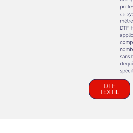
profe
au sy
mètre
DTF. 
applic
compa
nombr
sans 
d’équ
spécif
DTF
TEXTIL