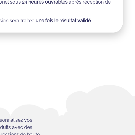
toriel sous
24 heures ouvrables
après réception de
on sera traitée
une fois le résultat validé
.
sonnalisez vos
duits avec des
ressions de haute