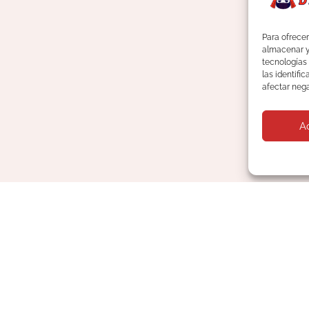
Para ofrecer
almacenar y/
tecnologías
las identifi
afectar nega
A