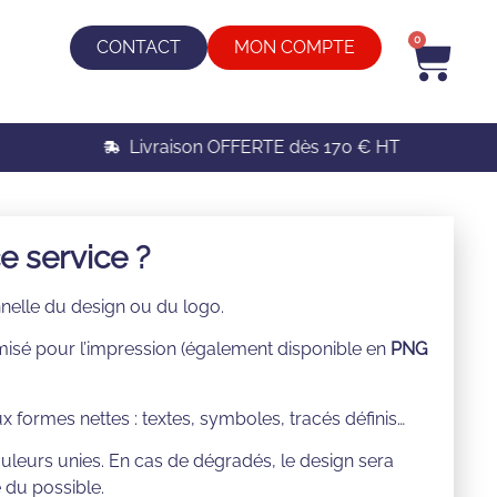
0
CONTACT
MON COMPTE
Livraison OFFERTE dès 170 € HT
 service ?
nnelle du design ou du logo.
imisé pour l’impression (également disponible en
PNG
 formes nettes : textes, symboles, tracés définis…
couleurs unies. En cas de dégradés, le design sera
 du possible.