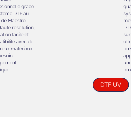
ssionnelle grâce
qua
stème DTF au
sys
 de Maestro
mèt
Haute résolution,
DTF
ation facile et
sur
tibilité avec de
off
eux matériaux,
pré
besoin
app
ipement
une
ique.
pro
DTF UV