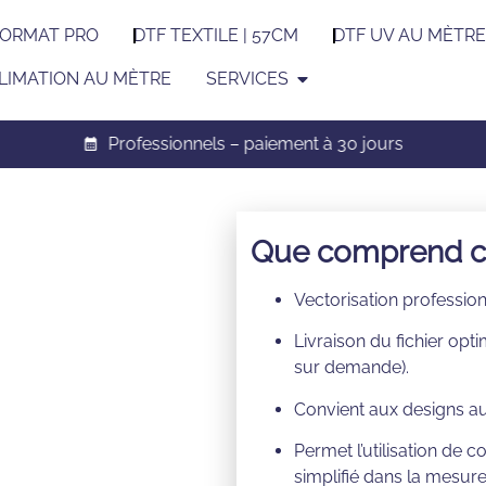
FORMAT PRO
DTF TEXTILE | 57CM
DTF UV AU MÈTRE
LIMATION AU MÈTRE
SERVICES
Professionnels – paiement à 30 jours
Que comprend ce
Vectorisation professio
Livraison du fichier opt
sur demande).
Convient aux designs aux
Permet l’utilisation de 
simplifié dans la mesure