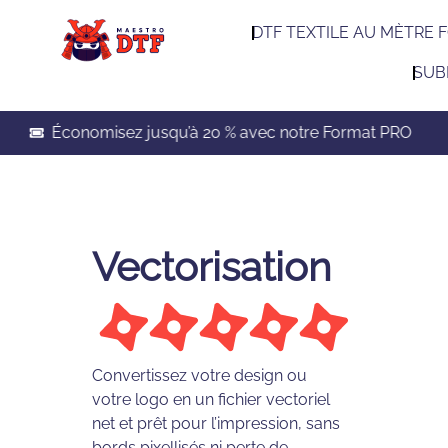
DTF TEXTILE AU MÈTRE 
SUB
Économisez jusqu’à 20 % avec notre Format PRO
Vectorisation
Convertissez votre design ou
votre logo en un fichier vectoriel
net et prêt pour l’impression, sans
bords pixellisés ni perte de