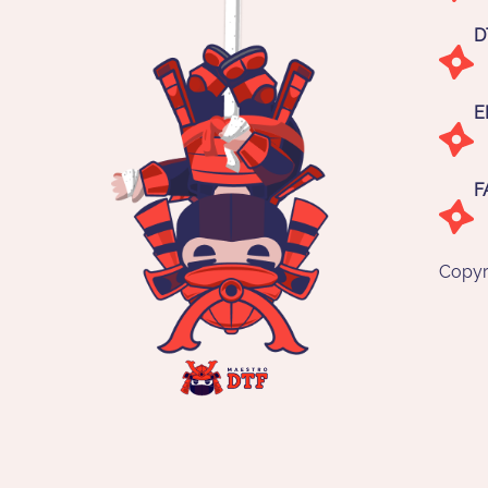
D
E
F
Copyr