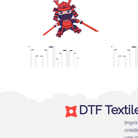
DTF Textil
Impri
créati
une q