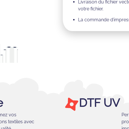
Livraison du fichier vec
votre fichier.
La commande d’impressi
e
DTF UV
mez vos
Per
ons textiles avec
pro
ualité
imp