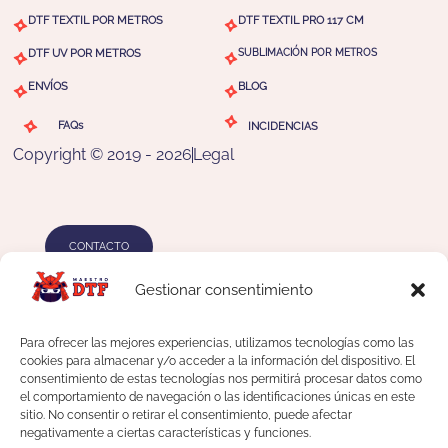
DTF TEXTIL POR METROS
DTF TEXTIL PRO 117 CM
DTF UV POR METROS
SUBLIMACIÓN POR METROS
ENVÍOS
BLOG
FAQs
INCIDENCIAS
Copyright © 2019 - 2026
Legal
CONTACTO
Gestionar consentimiento
WhatsApp:
672 900 833
Para ofrecer las mejores experiencias, utilizamos tecnologías como las
cookies para almacenar y/o acceder a la información del dispositivo. El
Email:
info@maestrodtf.com
consentimiento de estas tecnologías nos permitirá procesar datos como
el comportamiento de navegación o las identificaciones únicas en este
sitio. No consentir o retirar el consentimiento, puede afectar
Teléfono:
943 903 678
negativamente a ciertas características y funciones.