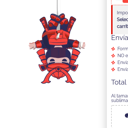
Impo
Selec
carri
Envía
Form
NO e
Envía
Enví
Total
Al tama
sublima