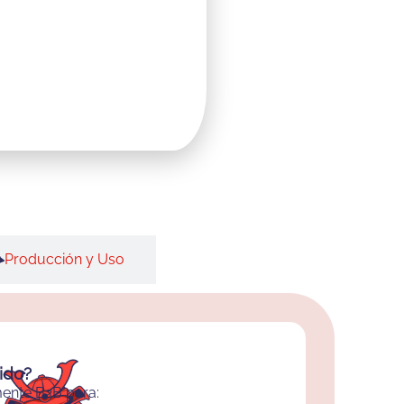
Producción y Uso
gido?
mente B2B para: