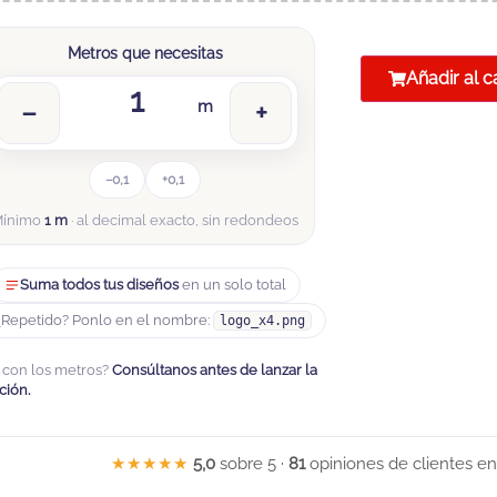
Metros que necesitas
Añadir al c
−
m
+
−0,1
+0,1
Mínimo
1 m
· al decimal exacto, sin redondeos
Suma todos tus diseños
en un solo total
¿Repetido? Ponlo en el nombre:
logo_x4.png
 con los metros?
Consúltanos antes de lanzar la
ción.
★★★★★
5,0
sobre 5 ·
81
opiniones de clientes e