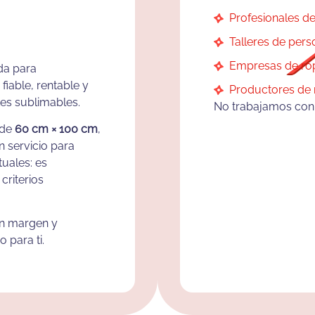
Profesionales de
Talleres de perso
Empresas de rop
da para
iable, rentable y
Productores de 
tes sublimables.
No trabajamos con 
 de
60 cm × 100 cm
,
 servicio para
uales: es
criterios
on margen y
 para ti.