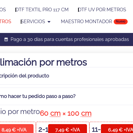
ROS
DTF TEXTIL PRO 117 CM
DTF UV POR METROS
TROS
SERVICIOS
MAESTRO MONTADOR
Nuevo
Pago a 30 días para cuentas profesionales aprobadas
limación por metros
cripción del
producto
mo hacer tu pedido
paso a paso
?
io por metro
60
cm
× 100
cm
2-10
m
.
11-20
m
.
8,49 € +IVA
7,49 € +IVA
6,49 € +IV