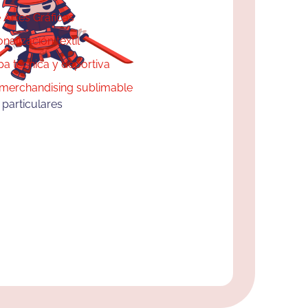
 Artes Gráficas
nalización textil
a técnica y deportiva
merchandising sublimable
particulares