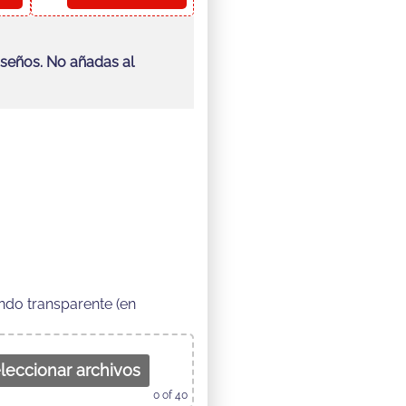
iseños. No añadas al
ndo transparente (en
leccionar archivos
0
of 40