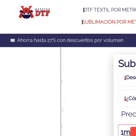
DTF TEXTIL POR MET
SUBLIMACIÓN POR ME
Ahorra hasta 27% con descuentos por volumen
Sub
Des
¿Có
Prec
1
m
.