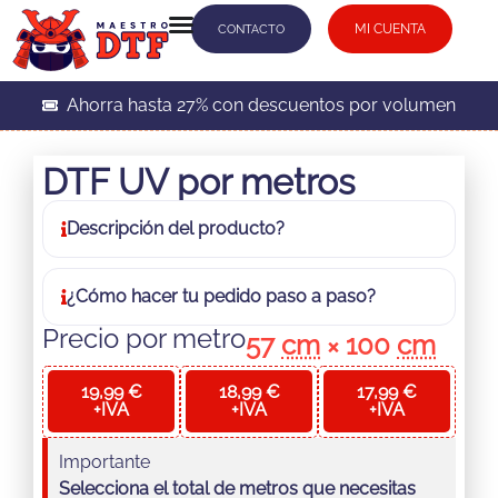
MI CUENTA
CONTACTO
Ahorra hasta 27% con descuentos por volumen
DTF UV por metros
Descripción
del producto
?
¿Cómo hacer tu pedido
paso a paso
?
Precio por metro
57
cm
× 100
cm
1-5
m
.
6-10
m
.
+11
m
.
19,99 €
18,99 €
17,99 €
+IVA
+IVA
+IVA
Importante
Selecciona el total de metros que necesitas