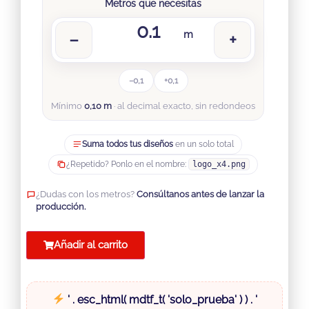
Metros que necesitas
m
−
+
−0,1
+0,1
Mínimo
0,10 m
· al decimal exacto, sin redondeos
Suma todos tus diseños
en un solo total
¿Repetido? Ponlo en el nombre:
logo_x4.png
¿Dudas con los metros?
Consúltanos antes de lanzar la
producción.
Añadir al carrito
' . esc_html( mdtf_t( 'solo_prueba' ) ) . '