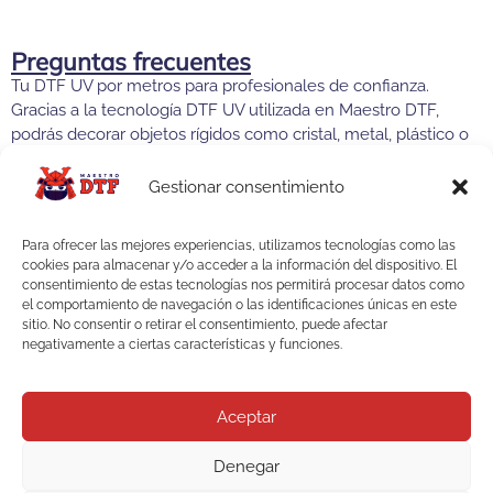
Preguntas frecuentes
Tu DTF UV por metros para profesionales de confianza.
Gracias a la tecnología DTF UV utilizada en Maestro DTF,
podrás decorar objetos rígidos como cristal, metal, plástico o
madera con una calidad excepcional, sin necesidad de
costosas inversiones en maquinaria o software especializado.
Gestionar consentimiento
¿Qué es el DTF UV y para qué se utiliza?
Para ofrecer las mejores experiencias, utilizamos tecnologías como las
cookies para almacenar y/o acceder a la información del dispositivo. El
consentimiento de estas tecnologías nos permitirá procesar datos como
¿En qué superficies se puede aplicar el DTF
el comportamiento de navegación o las identificaciones únicas en este
sitio. No consentir o retirar el consentimiento, puede afectar
UV?
negativamente a ciertas características y funciones.
¿Necesita calor para su aplicación?
Aceptar
¿Por qué el DTF UV tiene tanta adherencia?
Denegar