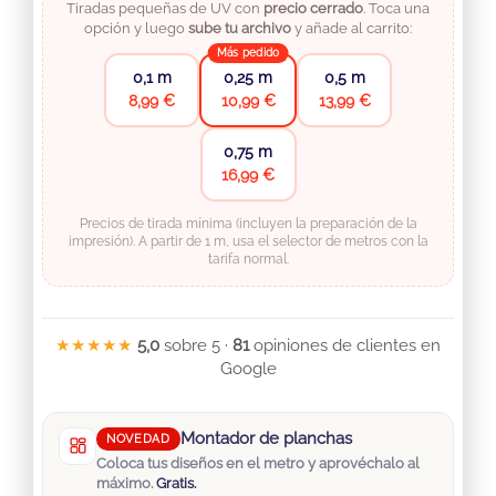
Tiradas pequeñas de UV con
precio cerrado
. Toca una
opción y luego
sube tu archivo
y añade al carrito:
Más pedido
0,1 m
0,25 m
0,5 m
8,99 €
10,99 €
13,99 €
0,75 m
16,99 €
Precios de tirada mínima (incluyen la preparación de la
impresión). A partir de 1 m, usa el selector de metros con la
tarifa normal.
★★★★★
5,0
sobre 5 ·
81
opiniones de clientes en
Google
Montador de planchas
NOVEDAD
Coloca tus diseños en el metro y aprovéchalo al
máximo.
Gratis.